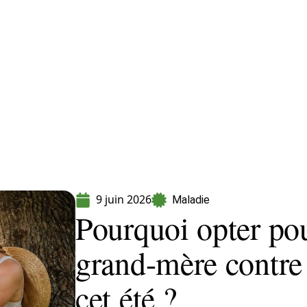
Maladie
Minceur
Professionnels
Santé
9 juin 2026
Maladie
Pourquoi opter po
grand-mère contre l
cet été ?