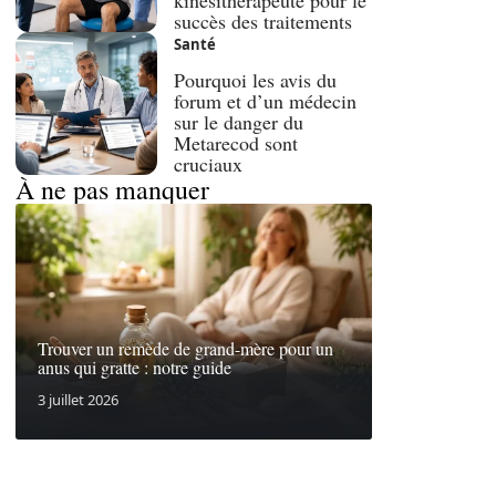
kinésithérapeute pour le
succès des traitements
Santé
Pourquoi les avis du
forum et d’un médecin
sur le danger du
Metarecod sont
cruciaux
À ne pas manquer
Trouver un remède de grand-mère pour un
anus qui gratte : notre guide
3 juillet 2026