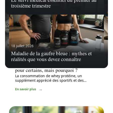
troisième trimestre
18 juillet 2026
Maladie de la gaufre bleue : mythes et
réalités que vous devez connaître
20 juillet 2026
Analyse : la whey fait grossir le ventre
pour certains, mais pourquoi ?
La consommation de whey protéine, un
supplément apprécié des sportifs et des
…
En savoir plus