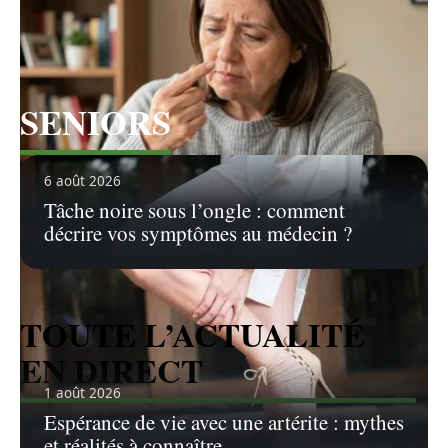
SENIORS
Voir tous les articles
6 août 2026
Tâche noire sous l’ongle : comment
décrire vos symptômes au médecin ?
TOUTE L’ACTUALITÉ
EN DIRECT
1 août 2026
Espérance de vie avec une artérite : mythes
et réalités à connaître