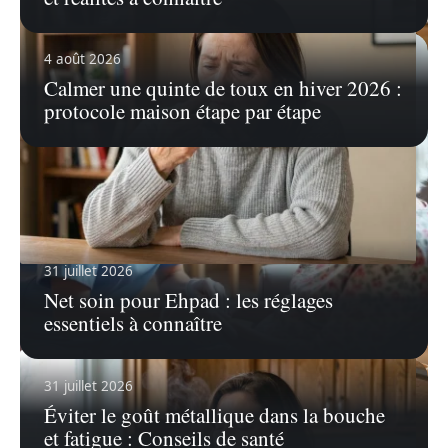
4 août 2026
Calmer une quinte de toux en hiver 2026 :
protocole maison étape par étape
31 juillet 2026
6 août 2026
Net soin pour Ehpad : les réglages
Tâche noire sous l’ongle : comment décrire vos
essentiels à connaître
symptômes au médecin ?
31 juillet 2026
Éviter le goût métallique dans la bouche
et fatigue : Conseils de santé