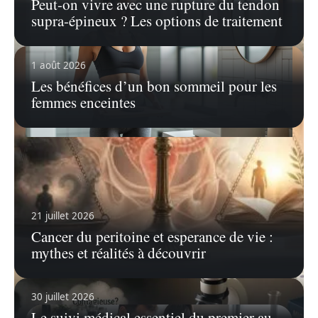
Peut-on vivre avec une rupture du tendon
supra-épineux ? Les options de traitement
1 août 2026
Les bénéfices d’un bon sommeil pour les
femmes enceintes
25 juillet 2026
J’ai perdu 2 kilos en 2 jours, est-ce
vraiment possible et comment y
parvenir ?
21 juillet 2026
La quête d'une silhouette plus mince est
souvent associée à la nécessité
…
Cancer du peritoine et esperance de vie :
mythes et réalités à découvrir
En savoir plus
30 juillet 2026
Le suivi médical essentiel du premier au