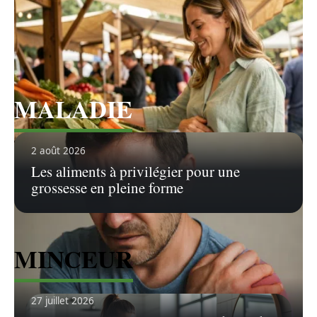
Voir tous les articles
MALADIE
Voir tous les articles
2 août 2026
Les aliments à privilégier pour une
grossesse en pleine forme
MINCEUR
27 juillet 2026