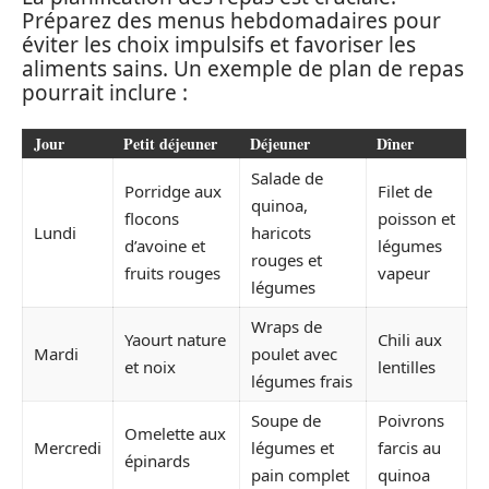
Préparez des menus hebdomadaires pour
éviter les choix impulsifs et favoriser les
aliments sains. Un exemple de plan de repas
pourrait inclure :
Jour
Petit déjeuner
Déjeuner
Dîner
Salade de
Porridge aux
Filet de
quinoa,
flocons
poisson et
Lundi
haricots
d’avoine et
légumes
rouges et
fruits rouges
vapeur
légumes
Wraps de
Yaourt nature
Chili aux
Mardi
poulet avec
et noix
lentilles
légumes frais
Soupe de
Poivrons
Omelette aux
Mercredi
légumes et
farcis au
épinards
pain complet
quinoa