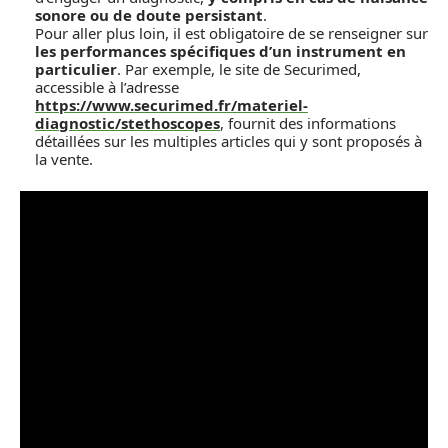
sonore ou de doute persistant
.
Pour aller plus loin, il est obligatoire de se renseigner sur
les performances spécifiques d’un instrument en
particulier
. Par exemple, le site de Securimed,
accessible à l’adresse
https://www.securimed.fr/materiel-
diagnostic/stethoscopes
, fournit des informations
détaillées sur les multiples articles qui y sont proposés à
la vente.