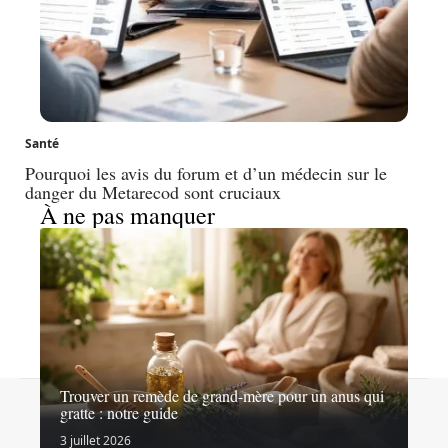
Santé
Pourquoi les avis du forum et d’un médecin sur le
danger du Metarecod sont cruciaux
À ne pas manquer
Trouver un remède de grand-mère pour un anus qui
Contact
Mentions légales
Sitemap
gratte : notre guide
© 2026 | capsan.fr
3 juillet 2026