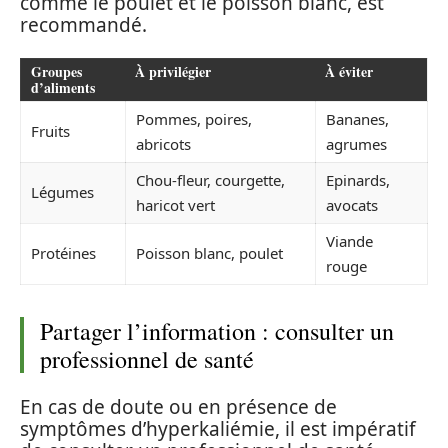
comme le poulet et le poisson blanc, est
recommandé.
Groupes
À privilégier
À éviter
d’aliments
Pommes, poires,
Bananes,
Fruits
abricots
agrumes
Chou-fleur, courgette,
Epinards,
Légumes
haricot vert
avocats
Viande
Protéines
Poisson blanc, poulet
rouge
Partager l’information : consulter un
professionnel de santé
En cas de doute ou en présence de
symptômes d’hyperkaliémie, il est impératif