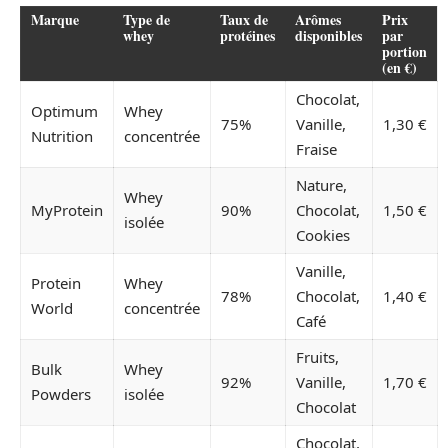
Marque
Type de
Taux de
Arômes
Prix
whey
protéines
disponibles
par
portion
(en €)
Chocolat,
Optimum
Whey
75%
Vanille,
1,30 €
Nutrition
concentrée
Fraise
Nature,
Whey
MyProtein
90%
Chocolat,
1,50 €
isolée
Cookies
Vanille,
Protein
Whey
78%
Chocolat,
1,40 €
World
concentrée
Café
Fruits,
Bulk
Whey
92%
Vanille,
1,70 €
Powders
isolée
Chocolat
Chocolat,