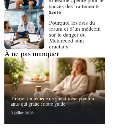
kinésithérapeute pour le
succès des traitements
Santé
Pourquoi les avis du
forum et d’un médecin
sur le danger du
Metarecod sont
cruciaux
À ne pas manquer
Trouver un remède de grand-mère pour un
anus qui gratte : notre guide
3 juillet 2026