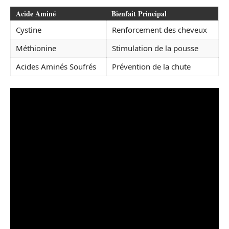
Acide Aminé
Bienfait Principal
Cystine
Renforcement des cheveux
Méthionine
Stimulation de la pousse
Acides Aminés Soufrés
Prévention de la chute