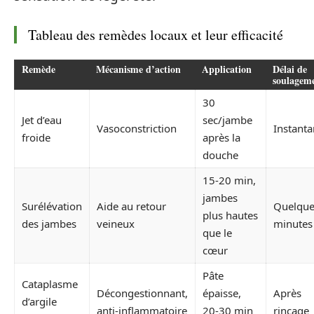
Tableau des remèdes locaux et leur efficacité
Remède
Mécanisme d’action
Application
Délai de
soulagem
30
Jet d’eau
sec/jambe
Vasoconstriction
Instant
froide
après la
douche
15-20 min,
jambes
Surélévation
Aide au retour
Quelque
plus hautes
des jambes
veineux
minutes
que le
cœur
Pâte
Cataplasme
Décongestionnant,
épaisse,
Après
d’argile
anti-inflammatoire
20-30 min
rinçage