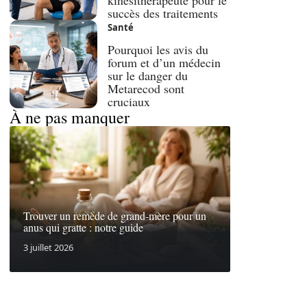
kinésithérapeute pour le
succès des traitements
Santé
Pourquoi les avis du
forum et d’un médecin
sur le danger du
Metarecod sont
cruciaux
À ne pas manquer
Trouver un remède de grand-mère pour un
anus qui gratte : notre guide
3 juillet 2026