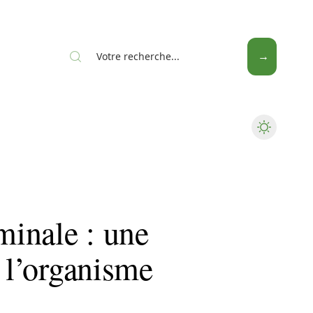
Seniors
inale : une
r l’organisme