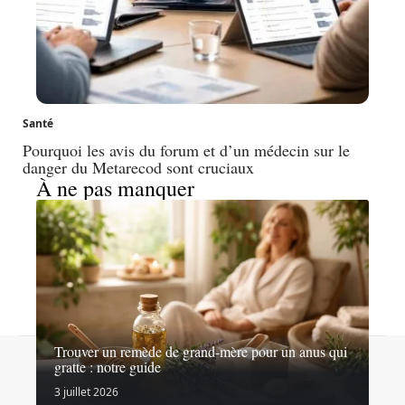
Santé
Pourquoi les avis du forum et d’un médecin sur le
danger du Metarecod sont cruciaux
À ne pas manquer
Trouver un remède de grand-mère pour un anus qui
Contact
Mentions légales
Sitemap
gratte : notre guide
© 2026 | capsan.fr
3 juillet 2026