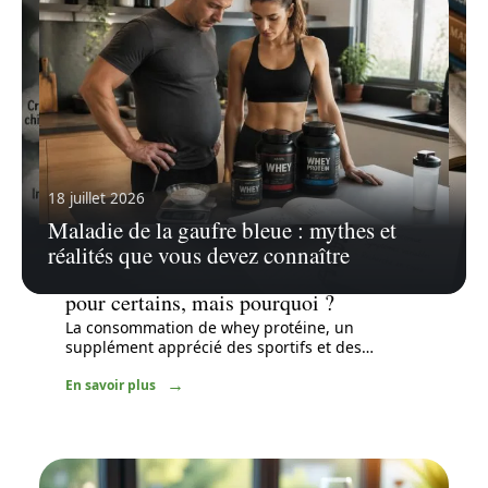
18 juillet 2026
Maladie de la gaufre bleue : mythes et
réalités que vous devez connaître
20 juillet 2026
Analyse : la whey fait grossir le ventre
pour certains, mais pourquoi ?
La consommation de whey protéine, un
supplément apprécié des sportifs et des
…
En savoir plus