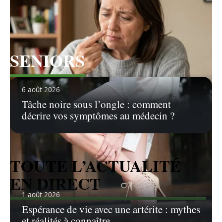
SENIORS
Voir tous les articles
6 août 2026
Tâche noire sous l’ongle : comment
décrire vos symptômes au médecin ?
TOUTE L’ACTUALITÉ
EN DIRECT
1 août 2026
Espérance de vie avec une artérite : mythes
et réalités à connaître