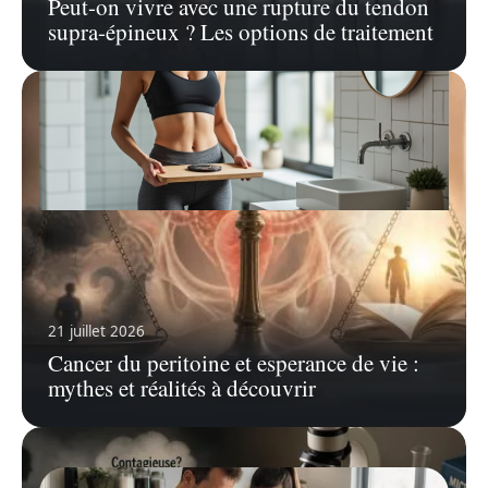
Peut-on vivre avec une rupture du tendon
supra-épineux ? Les options de traitement
25 juillet 2026
J’ai perdu 2 kilos en 2 jours, est-ce
vraiment possible et comment y
parvenir ?
21 juillet 2026
La quête d'une silhouette plus mince est
souvent associée à la nécessité
…
Cancer du peritoine et esperance de vie :
mythes et réalités à découvrir
En savoir plus