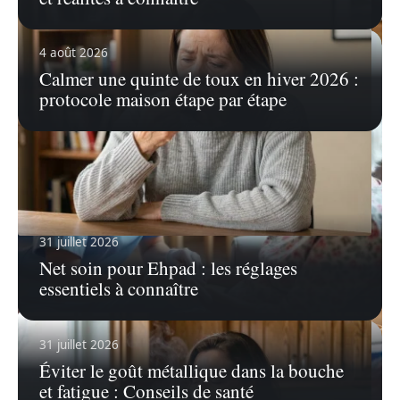
4 août 2026
Calmer une quinte de toux en hiver 2026 :
protocole maison étape par étape
31 juillet 2026
6 août 2026
Net soin pour Ehpad : les réglages
Tâche noire sous l’ongle : comment décrire vos
essentiels à connaître
symptômes au médecin ?
31 juillet 2026
Éviter le goût métallique dans la bouche
et fatigue : Conseils de santé