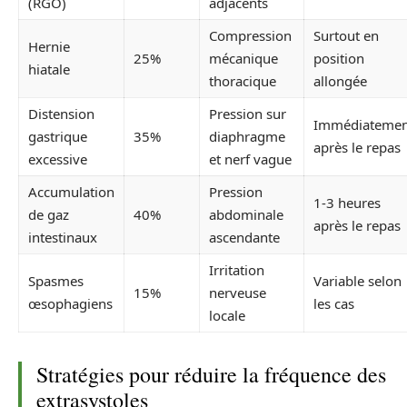
(RGO)
adjacents
Compression
Surtout en
Hernie
25%
mécanique
position
hiatale
thoracique
allongée
Distension
Pression sur
Immédiatemen
gastrique
35%
diaphragme
après le repas
excessive
et nerf vague
Accumulation
Pression
1-3 heures
de gaz
40%
abdominale
après le repas
intestinaux
ascendante
Irritation
Spasmes
Variable selon
15%
nerveuse
œsophagiens
les cas
locale
Stratégies pour réduire la fréquence des
extrasystoles